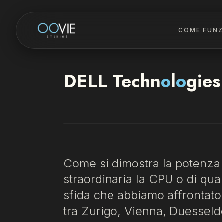
COME FUN
DELL Techn
o
l
o
gies
Come si dimostra la potenza 
straordinaria la CPU o di qu
sfida che abbiamo affrontato
tra Zurigo, Vienna, Duesseldo