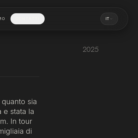
MO
CONTATTI
IT
2025
 quanto sia
e stata la
m. In tour
igliaia di