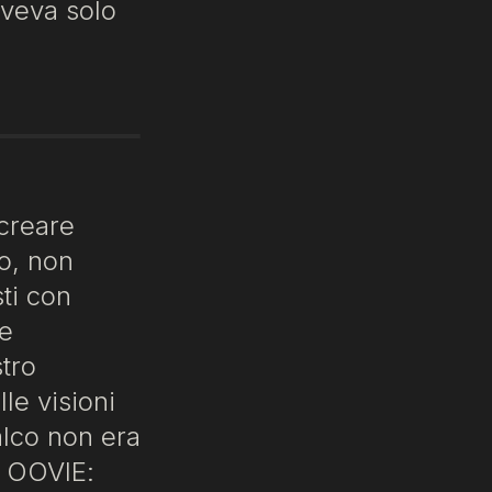
oveva solo
creare
no, non
ti con
re
stro
le visioni
alco non era
e OOVIE: