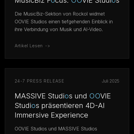
MusicBiz F
o
cus:
O
O
VIE Studi
o
s
Die MusicBiz-Sektion von Rockol widmet
OOVIE Studios einen tiefgehenden Einblick in
ihre Verbindung von Musik und AI-Video.
Artikel Lesen
->
24-7 PRESS RELEASE
Juli 2025
MASSIVE Studi
o
s und
O
O
VIE
Studi
o
s präsentieren 4D-AI
Immersive Experience
OOVIE Studios und MASSIVE Studios